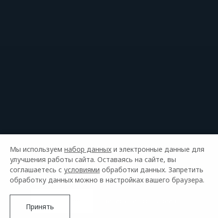
Мы используем
набор данных
OMODA C5
и электронные данные для
улучшения работы сайта. Оставаясь на сайте, вы
от 1 889 900 р
соглашаетесь с
условиями
обработки данных. Запретить
обработку данных можно в настройках вашего браузера.
Подробнее
запись на тест-драйв
Принять