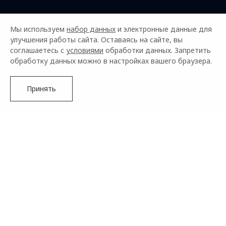
Мы используем
набор данных
и электронные данные для
улучшения работы сайта. Оставаясь на сайте, вы
соглашаетесь с
условиями
обработки данных. Запретить
обработку данных можно в настройках вашего браузера.
OMODA S5 GT
БУДУЩЕЕ УСТАНОВЛЕНО
Принять
S5 GT
ХАРАКТЕР БУДУЩЕГО
Стильный дизайн, технологии, комфорт управления,
Подробнее
безопасность – все по высшему стандарту самых модных