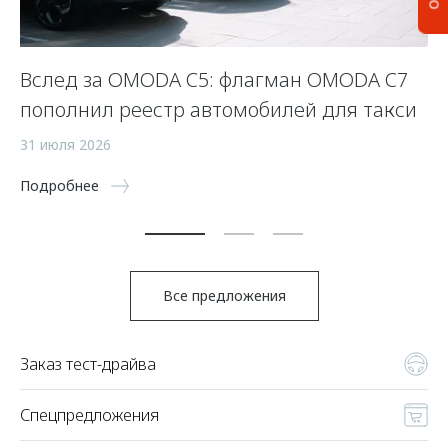
Вслед за OMODA C5: флагман OMODA C7
С
пополнил реестр автомобилей для такси
п
а
31 июля 2026
5 
Подробнее
По
Все предложения
Заказ тест-драйва
Спецпредложения