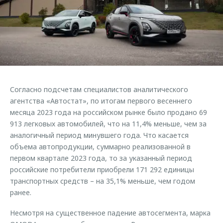
Страхование
Руководства по эксплуатации
Обратная связь
Кредитный калькулятор
Клиентская поддержка
Аксессуары
O&J Автоклуб
Одежда и сувениры
Клуб владельцев OMODA
Оригинальные аксессуары
Приложение O&J
Согласно подсчетам специалистов аналитического
Запчасти
Аксессуары
агентства «Автостат», по итогам первого весеннего
месяца 2023 года на российском рынке было продано 69
Трейд-ин
Одежда и сувениры
913 легковых автомобилей, что на 11,4% меньше, чем за
Калькулятор трейд-ин
Оригинальные аксессуары
аналогичный период минувшего года. Что касается
Запчасти
объема автопродукции, суммарно реализованной в
первом квартале 2023 года, то за указанный период
российские потребители приобрели 171 292 единицы
транспортных средств – на 35,1% меньше, чем годом
ранее.
Несмотря на существенное падение автосегмента, марка