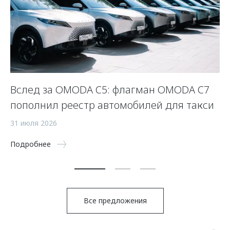
Вслед за OMODA C5: флагман OMODA C7
С
пополнил реестр автомобилей для такси
п
а
31 июля 2026
5 
Подробнее
По
Все предложения