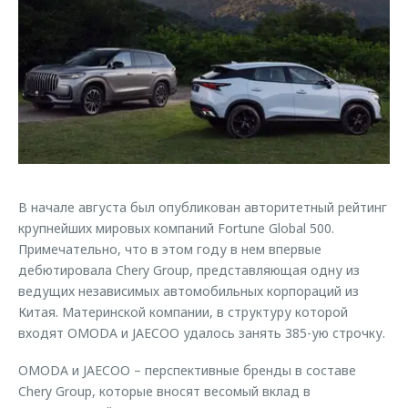
Страхование
Руководства по эксплуатации
Обратная связь
Кредитный калькулятор
Клиентская поддержка
Аксессуары
O&J Автоклуб
Одежда и сувениры
Клуб владельцев OMODA
Оригинальные аксессуары
Приложение O&J
Запчасти
Аксессуары
В начале августа был опубликован авторитетный рейтинг
Трейд-ин
Одежда и сувениры
крупнейших мировых компаний Fortune Global 500.
Калькулятор трейд-ин
Оригинальные аксессуары
Примечательно, что в этом году в нем впервые
Запчасти
дебютировала Chery Group, представляющая одну из
ведущих независимых автомобильных корпораций из
Китая. Материнской компании, в структуру которой
входят OMODA и JAECOO удалось занять 385-ую строчку.
OMODA и JAECOO – перспективные бренды в составе
Chery Group, которые вносят весомый вклад в