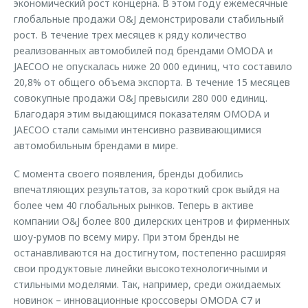
экономический рост концерна. В этом году ежемесячные
глобальные продажи O&J демонстрировали стабильный
рост. В течение трех месяцев к ряду количество
реализованных автомобилей под брендами OMODA и
JAECOO не опускалась ниже 20 000 единиц, что составило
20,8% от общего объема экспорта. В течение 15 месяцев
совокупные продажи O&J превысили 280 000 единиц.
Благодаря этим выдающимся показателям OMODA и
JAECOO стали самыми интенсивно развивающимися
автомобильным брендами в мире.
С момента своего появления, бренды добились
впечатляющих результатов, за короткий срок выйдя на
более чем 40 глобальных рынков. Теперь в активе
компании O&J более 800 дилерских центров и фирменных
шоу-румов по всему миру. При этом бренды не
останавливаются на достигнутом, постепенно расширяя
свои продуктовые линейки высокотехнологичными и
стильными моделями. Так, например, среди ожидаемых
новинок – инновационные кроссоверы OMODA C7 и