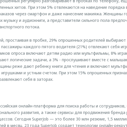
рошенных регулярно разговаривают в пробках по телефону, ещ
ленных хитов. При этом 5% отвлекаются на наведение порядка 
заказов через смартфон и даже нанесение макияжа. Женщины 
х музыку и аудиокниги, а представители сильного пола предпо
анспортного потока.
ей, простаивая в пробке, 29% опрошенных родителей выбирают
е пассажиры каждого пятого водителя (21%) отвлекают себя игр
иков опроса включают детям радио или мультфильмы, 8% игра
шают логические задачи, а 3% - прослушивают вместе с малышам
щины реже дают ребенку книги для чтения и включают мультф
 игрушками и устным счетом. При этом 15% опрошенных призна
развлекают себя в заторах.
ссийская онлайн-платформа для поиска работы и сотрудников,
онального развития, а также сервисы для продвижения бренда
ессов. Сегодня SuperJob — это более 30 млн резюме, 1,5 милли
ей в месяц. 23 года SuperJob создает технологии онлайн-рекру