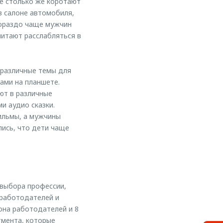
е столько же коротают
в салоне автомобиля,
гораздо чаще мужчин
читают расслабляться в
 различные темы для
ами на планшете.
ют в различные
и аудио сказки.
ильмы, а мужчины
лись, что дети чаще
 выбора профессии,
 работодателей и
она работодателей и 8
тмента, которые