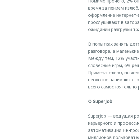
Помимо прочего, 2% оп
время за пением излюб
оформление интернет-
прослушивают в затора
ожидании разгрузки тр
В попытках занять дет
разговора, а маленьки
Между тем, 12% участн
словесные игры, 6% ре
Примечательно, но жен
неохотно занимают его
всего самостоятельно 
О SuperJob
SuperJob — ведущая ро
карьерного и професси
автоматизации HR-проц
миллионов пользовател