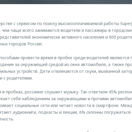
стве с сервисом по поиску высокооплачиваемой работы Super
, чем чаще всего занимаются водители и пассажиры в городских
представителей экономически активного населения и 600 родите
чных городов России.
пособами провести время в пробке среди водителей являются 
юдение за окружающей средой из окна автомобиля, а также пр
ильных устройств. Дети отвлекаются от скуки, вызванной затор
и с родителями.
я в пробках, россияне слушают музыку. Так ответили 45% респ
лекает себя наблюдением за окружающими и прочими автомобил
ривает социальные сети или читает новости в смартфоне. Межд
тают аудиокниги, подкасты и лекции, 6% склонны погружаться 
тность.