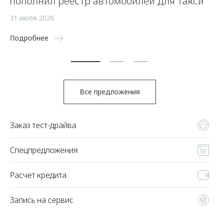
пополнил реестр автомобилей для такси
п
а
31 июля 2026
5 
Подробнее
По
Все предложения
Заказ тест-драйва
Спецпредложения
Расчет кредита
Запись на сервис