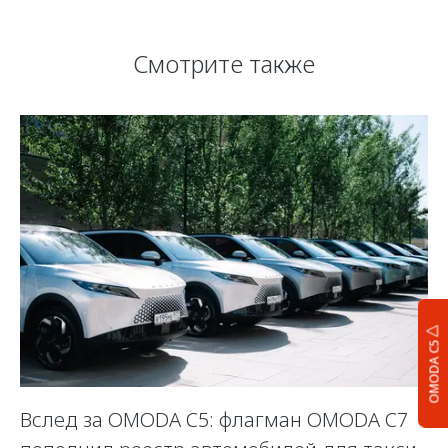
Смотрите также
OMODA C5
Вслед за OMODA C5: флагман OMODA C7
С