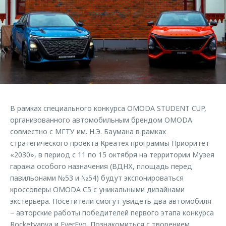
Страхование
Руководства по эксплуатации
Обратная связь
Кредитный калькулятор
Клиентская поддержка
Аксессуары
O&J Автоклуб
Одежда и сувениры
Клуб владельцев OMODA
Оригинальные аксессуары
Приложение O&J
Запчасти
Аксессуары
В рамках специального конкурса OMODA STUDENT CUP,
Трейд-ин
Одежда и сувениры
организованного автомобильным брендом OMODA
совместно с МГТУ им. Н.Э. Баумана в рамках
Калькулятор трейд-ин
Оригинальные аксессуары
стратегического проекта Креатех программы Приоритет
Запчасти
«2030», в период с 11 по 15 октября на территории Музея
гаража особого назначения (ВДНХ, площадь перед
павильонами №53 и №54) будут экспонироваться
кроссоверы OMODA C5 с уникальными дизайнами
экстерьера. Посетители смогут увидеть два автомобиля
– авторские работы победителей первого этапа конкурса
Rocketvanya и EverEvo. Познакомиться с творением