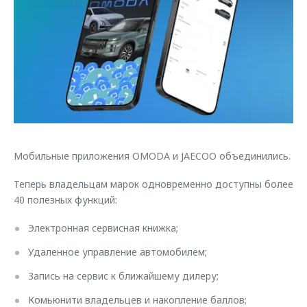
Страхование
Руководства по эксплуатации
Обратная связь
Кредитный калькулятор
Клиентская поддержка
Аксессуары
O&J Автоклуб
Одежда и сувениры
Клуб владельцев OMODA
Оригинальные аксессуары
Приложение O&J
Запчасти
Аксессуары
Мобильные приложения OMODA и JAECOO объединились.
Трейд-ин
Одежда и сувениры
Калькулятор трейд-ин
Оригинальные аксессуары
Теперь владельцам марок одновременно доступны более
40 полезных функций:
Запчасти
Электронная сервисная книжка;
Удаленное управление автомобилем;
Запись на сервис к ближайшему дилеру;
Комьюнити владельцев и накопление баллов;