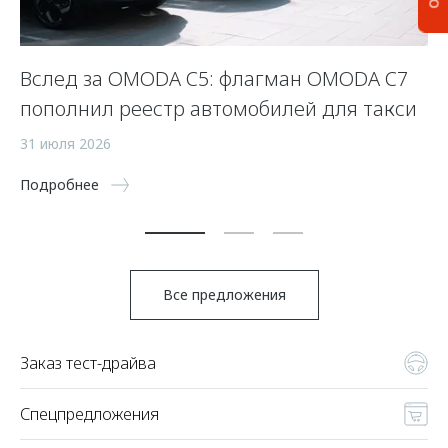
Вслед за OMODA C5: флагман OMODA C7
С
пополнил реестр автомобилей для такси
п
а
31 июля 2026
5 
Подробнее
По
Все предложения
Заказ тест-драйва
Спецпредложения