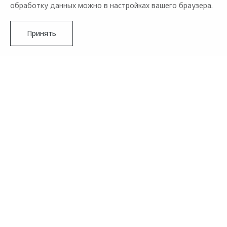
обработку данных можно в настройках вашего браузера.
Принять
Подробнее
Бренд OMODA принял решение продлить сроки приема
заявок на открытый конкурс OMODA Student Cup для