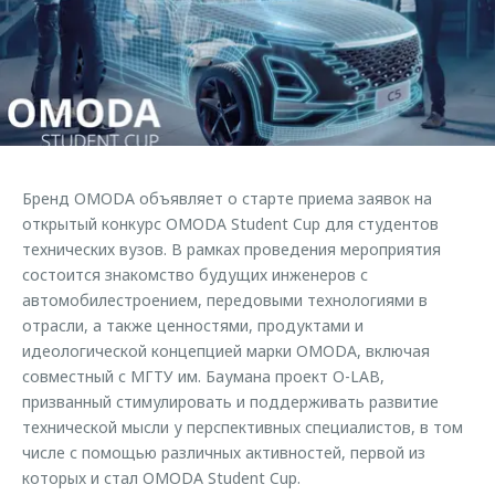
Страхование
Руководства по эксплуатации
Обратная связь
Кредитный калькулятор
Клиентская поддержка
Аксессуары
O&J Автоклуб
Одежда и сувениры
Клуб владельцев OMODA
Оригинальные аксессуары
Приложение O&J
Бренд OMODA объявляет о старте приема заявок на
Запчасти
Аксессуары
открытый конкурс OMODA Student Cup для студентов
технических вузов. В рамках проведения мероприятия
Трейд-ин
Одежда и сувениры
состоится знакомство будущих инженеров с
Калькулятор трейд-ин
Оригинальные аксессуары
автомобилестроением, передовыми технологиями в
Запчасти
отрасли, а также ценностями, продуктами и
идеологической концепцией марки OMODA, включая
совместный с МГТУ им. Баумана проект O-LAB,
призванный стимулировать и поддерживать развитие
технической мысли у перспективных специалистов, в том
числе с помощью различных активностей, первой из
которых и стал OMODA Student Cup.