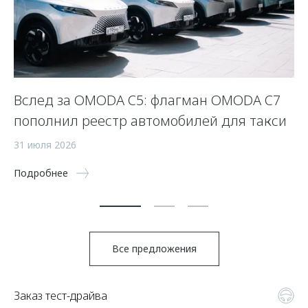
Вслед за OMODA C5: флагман OMODA C7
С
пополнил реестр автомобилей для такси
п
а
31 июля 2026
5 
Подробнее
По
Все предложения
Заказ тест-драйва