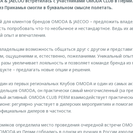
A & JAECOO встретилась с участниками OMODA CLUB в Перми
з Прикамья смогли в буквальном смысле полетать.
й для клиентов брендов OMODA & JAECOO – предложить влад
ть попробовать что-то необычное и нестандартное. Ведь их 
й опыт и впечатления.
 владельцам возможность общаться друг с другом и представ
ми, ощущениями и, естественно, пожеланиями. Уникальный опы
в разы увеличивает лояльность и позволяет команде бренда из 
укте – предлагать новые опции и решения.
н из первых региональных Клубов OMODA и один из самых акт
адельцев OMODA, он практически самый многочисленный (за пр
амый активный. OMODA CLUB PERM взаимодействует практическ
оне: регулярно участвует в дилерских мероприятиях и помогае
 официальных дилеров в частности.
ермяков определила место проведения очередной встречи OMOD
OMODA из Перми собрались в одном из лучших в России аэрод