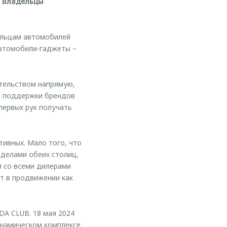
. Владельцы
ельцам автомобилей
автомобили-гаджеты –
ительством напрямую,
т поддержки брендов
первых рук получать
ивных. Мало того, что
еделами обеих столиц,
и со всеми дилерами
т в продвижении как
A CLUB. 18 мая 2024
инамическом комплексе