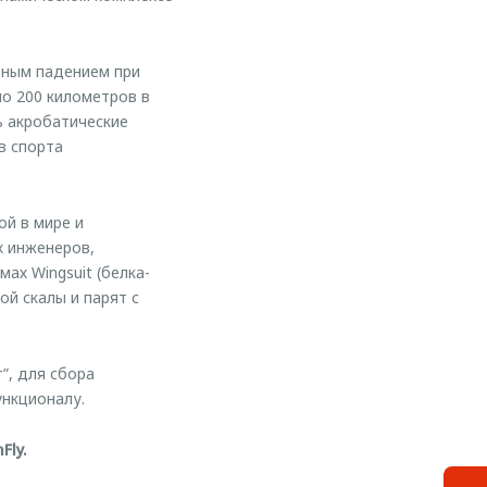
дным падением при
о 200 километров в
ь акробатические
в спорта
ой в мире и
х инженеров,
ах Wingsuit (белка-
ой скалы и парят с
”, для сбора
нкционалу.
Fly.