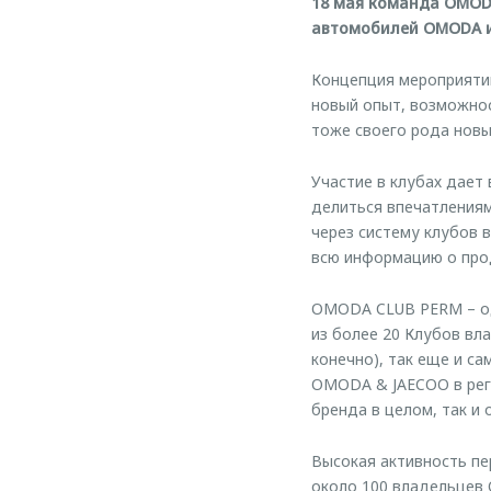
18 мая команда OMOD
автомобилей OMODA и
Концепция мероприяти
новый опыт, возможнос
тоже своего рода новы
Участие в клубах дает
делиться впечатления
через систему клубов 
всю информацию о прод
OMODA CLUB PERM – оди
из более 20 Клубов вл
конечно), так еще и с
OMODA & JAECOO в реги
бренда в целом, так и
Высокая активность п
около 100 владельцев 