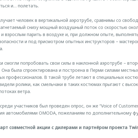
ться и… полетать.
учает человек в вертикальной аэротрубе, сравнимы со свобо
Нагнетаемый снизу мощный воздушный поток со скоростью окол
, и взрослым парить в воздухе и, при должном опыте, выполнят
езопасности и под присмотром опытных инструкторов – мастеро
а.
и смогли попробовать свои силы в наклонной аэротрубе – втор
! Она была спроектирована и построена в Перми силами местны
ых профессионалов. В такой трубе летают в специальных костюм
 видели ролики, как смельчаки в таких костюмах прыгают с высок
потоках ветра.
реди участников был проведен опрос, он же “Voice of Customer
ния автомобилями OMODA, пожеланиям по дополнительному фу
тарт совместной акции с дилерами и партнёром проекта Twin