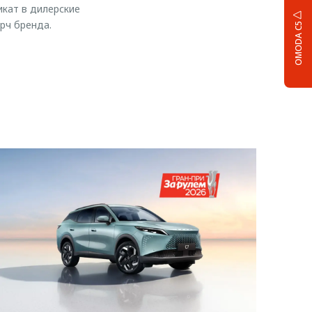
икат в дилерские
рч бренда.
OMODA C5