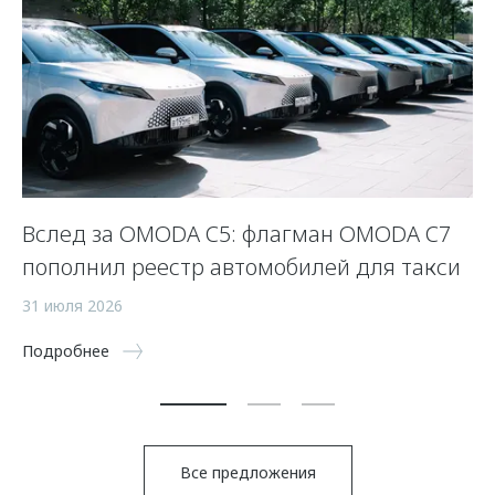
Вслед за OMODA C5: флагман OMODA C7
С
пополнил реестр автомобилей для такси
п
а
31 июля 2026
5 
Подробнее
По
Все предложения