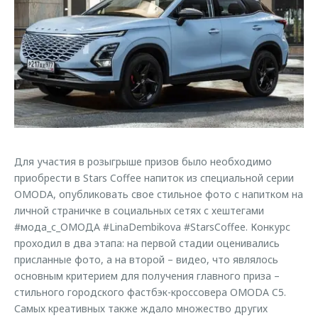
Страхование
Руководства по эксплуатации
Обратная связь
Кредитный калькулятор
Клиентская поддержка
Аксессуары
O&J Автоклуб
Одежда и сувениры
Клуб владельцев OMODA
Оригинальные аксессуары
Приложение O&J
Запчасти
Аксессуары
Для участия в розыгрыше призов было необходимо
Трейд-ин
Одежда и сувениры
приобрести в Stars Coffee напиток из специальной серии
Калькулятор трейд-ин
Оригинальные аксессуары
OMODA, опубликовать свое стильное фото с напитком на
Запчасти
личной страничке в социальных сетях с хештегами
#мода_с_ОМОДА #LinaDembikova #StarsCoffee. Конкурс
проходил в два этапа: на первой стадии оценивались
присланные фото, а на второй – видео, что являлось
основным критерием для получения главного приза –
стильного городского фастбэк-кроссовера OMODA C5.
Самых креативных также ждало множество других