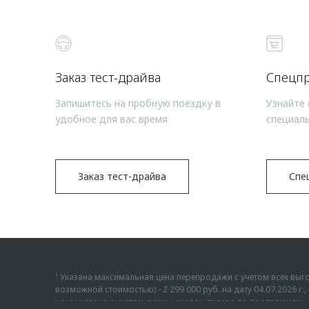
Заказ тест-драйва
Спецп
Запишитесь на пробную поездку в
Узнайте 
удобное для вас время
специал
Заказ тест-драйва
Спе
¹ Указана максимальная цена перепродажи с учетом всех в
возможной стоимостью) - 2 299 000 руб. на дату 04.07.2026 
цена указана с учетом суммы скидок дилера по программам «