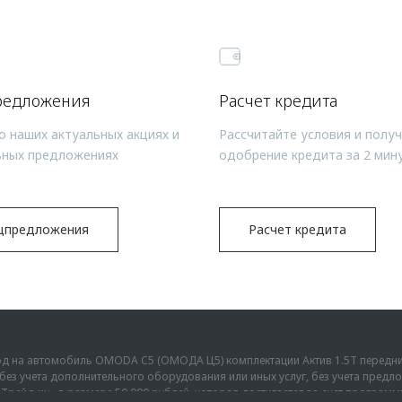
редложения
Расчет кредита
о наших актуальных акциях и
Рассчитайте условия и полу
ьных предложениях
одобрение кредита за 2 мин
цпредложения
Расчет кредита
ыгод на автомобиль OMODA C5 (ОМОДА Ц5) комплектации Актив 1.5Т передн
г., без учета дополнительного оборудования или иных услуг, без учета пре
Трейд-ин» в размере 50 000 рублей, которая достигается за счет програм