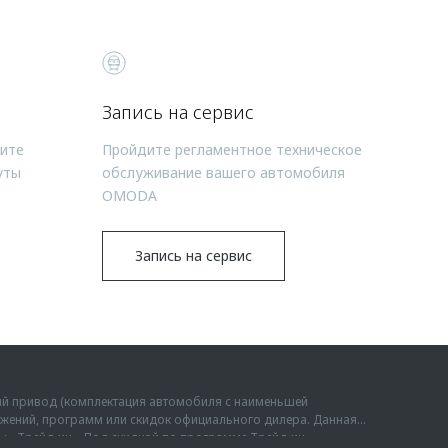
Запись на сервис
чите
Пройдите регламентное техническое
уты
обслуживание вашего автомобиля
OMODA
Запись на сервис
ий привод (комплектация автомобиля с наименьшей
дложений, программ или скидок официального дилера. Данная
мы «Трейд-ин». Под скидкой по программе Трейд-ин